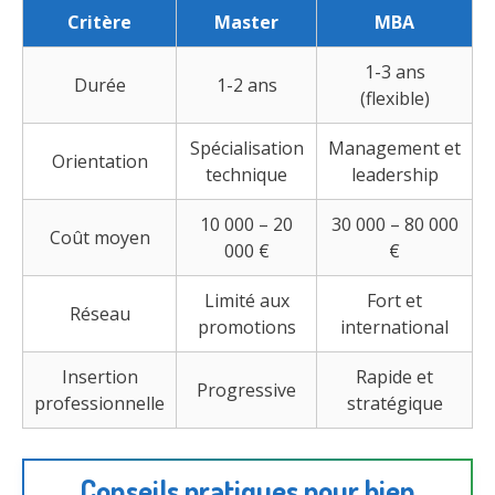
Critère
Master
MBA
1-3 ans
Durée
1-2 ans
(flexible)
Spécialisation
Management et
Orientation
technique
leadership
10 000 – 20
30 000 – 80 000
Coût moyen
000 €
€
Limité aux
Fort et
Réseau
promotions
international
Insertion
Rapide et
Progressive
professionnelle
stratégique
Conseils pratiques pour bien