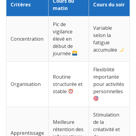
Cours du
Critères
Cours du soir
matin
Pic de
Variable
vigilance
selon la
Concentration
élevé en
fatigue
début de
accumulée
journée
Flexibilité
Routine
importante
Organisation
structurée et
pour activités
stable
personnelles
Stimulation
Meilleure
de la
rétention des
créativité et
Apprentissage