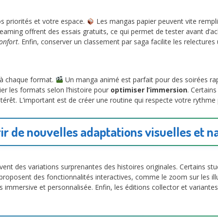
os priorités et votre espace.
Les mangas papier peuvent vite remplir 
reaming offrent des essais gratuits, ce qui permet de tester avant d’a
confort
. Enfin, conserver un classement par saga facilite les relectures 
 à chaque format.
Un manga animé est parfait pour des soirées rapi
r les formats selon l’histoire pour
optimiser l’immersion
. Certain
ntérêt. L’important est de créer une routine qui respecte votre rythme
r de nouvelles adaptations visuelles et n
vent des variations surprenantes des histoires originales. Certains st
posent des fonctionnalités interactives, comme le zoom sur les illu
s immersive et personnalisée. Enfin, les éditions collector et variant