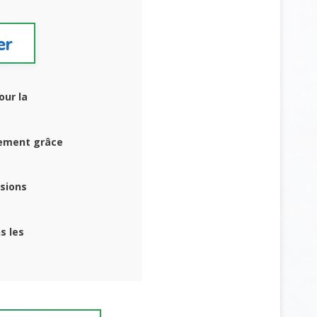
er
our la
ement grâce
rsions
s les