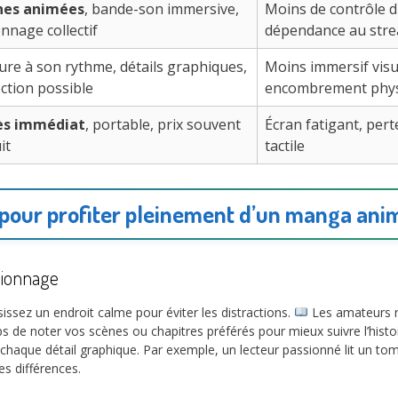
nes animées
, bande-son immersive,
Moins de contrôle d
onnage collectif
dépendance au str
ure à son rythme, détails graphiques,
Moins immersif visu
ection possible
encombrement phy
ès immédiat
, portable, prix souvent
Écran fatigant, pert
it
tactile
 pour profiter pleinement d’un manga an
isionnage
sez un endroit calme pour éviter les distractions.
Les amateurs r
mps de noter vos scènes ou chapitres préférés pour mieux suivre l’hist
 chaque détail graphique. Par exemple, un lecteur passionné lit un t
s différences.