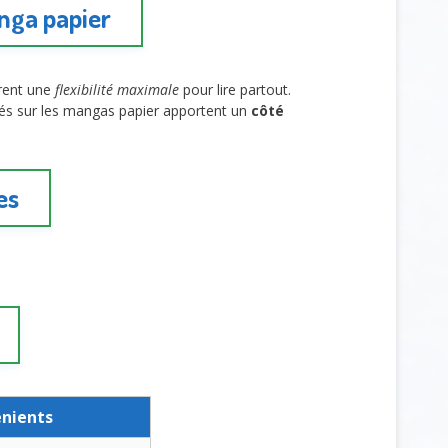
nga papier
frent une
flexibilité maximale
pour lire partout.
sés sur les mangas papier apportent un
côté
es
énients