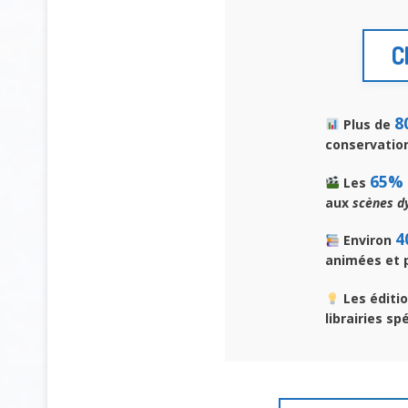
C
8
Plus de
conservation
65%
Les
aux
scènes d
4
Environ
animées et p
Les éditio
librairies sp