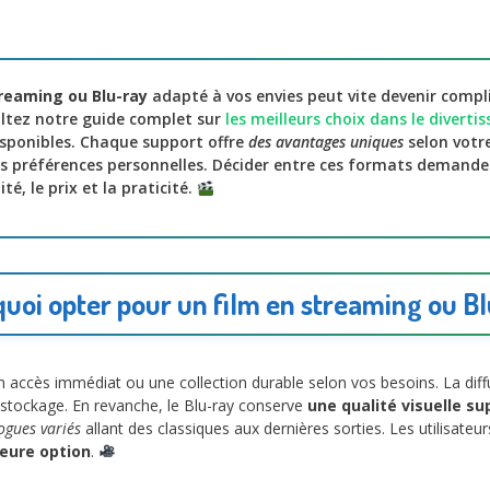
treaming ou Blu-ray
adapté à vos envies peut vite devenir compl
ultez notre guide complet sur
les meilleurs choix dans le divert
isponibles. Chaque support offre
des avantages uniques
selon votr
 préférences personnelles. Décider entre ces formats demand
ité, le prix et la praticité.
uoi opter pour un film en streaming ou B
n accès immédiat ou une collection durable selon vos besoins. La dif
tockage. En revanche, le Blu-ray conserve
une qualité visuelle su
ogues variés
allant des classiques aux dernières sorties. Les utilisateu
leure option
.