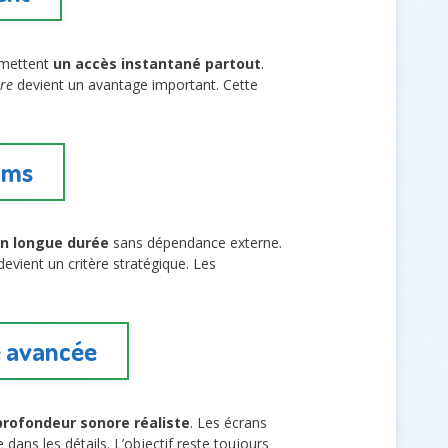
rmettent
un accès instantané partout
.
ure
devient un avantage important. Cette
ilms
n longue durée
sans dépendance externe.
evient un critère stratégique. Les
e avancée
profondeur sonore réaliste
. Les écrans
dans les détails. L’objectif reste toujours