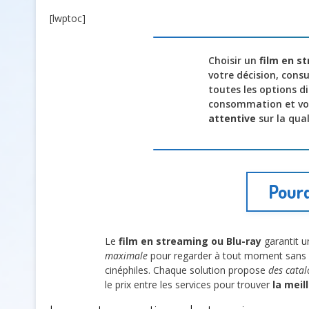
[lwptoc]
Choisir un
film en s
votre décision, cons
toutes les options d
consommation et vos
attentive
sur la qual
Pourq
Le
film en streaming ou Blu-ray
garantit u
maximale
pour regarder à tout moment sans s
cinéphiles. Chaque solution propose
des catal
le prix entre les services pour trouver
la meil