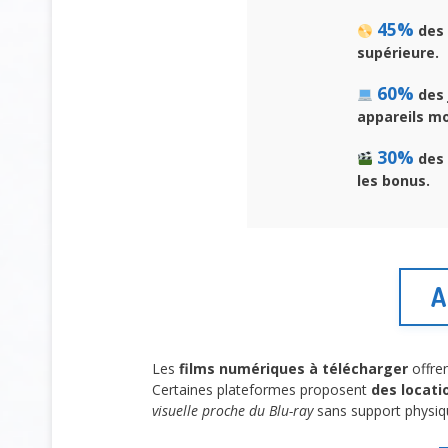
45%
des 
supérieure.
60%
des 
appareils mo
30%
des 
les bonus.
A
Les
films numériques à télécharger
offren
Certaines plateformes proposent
des locati
visuelle proche du Blu-ray
sans support physiqu