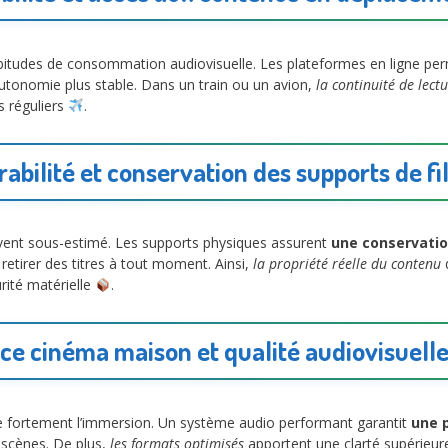
bitudes de consommation audiovisuelle. Les plateformes en ligne pe
 autonomie plus stable. Dans un train ou un avion,
la continuité de lect
rs réguliers
.
abilité et conservation des supports de f
uvent sous-estimé. Les supports physiques assurent
une conservatio
etirer des titres à tout moment. Ainsi,
la propriété réelle du contenu
d
urité matérielle
.
ce cinéma maison et qualité audiovisuell
 fortement l’immersion. Un système audio performant garantit
une 
s scènes. De plus,
les formats optimisés
apportent une clarté supérieure 