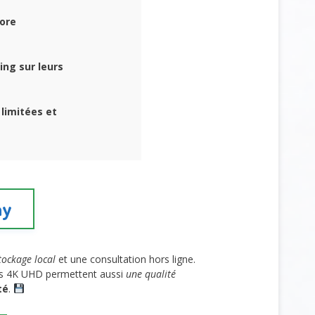
nore
ng sur leurs
 limitées et
ay
tockage local
et une consultation hors ligne.
ons 4K UHD permettent aussi
une qualité
té
.