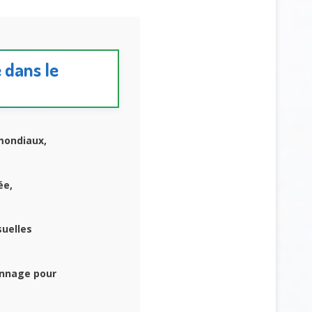
e dans le
mondiaux,
ée,
uelles
onnage pour