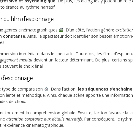
gressive et psychologique
. De plus, les dialogues y jouent un rôl
tolérance au rythme narratif.
n ou film d’espionnage
eux genres cinématographiques
. D’un côté, l’action génère
excitatio
on constante
. Ainsi, le spectateur doit identifier son besoin émotion
es.
e immersion immédiate dans le spectacle. Toutefois, les films d’espionn
engagement mental
devient un facteur déterminant. De plus, certains sp
 souvent le choix final.
m d’espionnage
ce type de comparaison
. Dans l’action,
les séquences s’enchaîn
uction lente et méthodique. Ainsi, chaque scène apporte une informati
ides de choix.
ent fortement la compréhension globale. Ensuite, l’action favorise la si
 une
attention constante aux détails narratifs
. Par conséquent, le rythme
t l’expérience cinématographique.