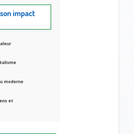
 son impact
valeur
réalisme
 ou moderne
ens et