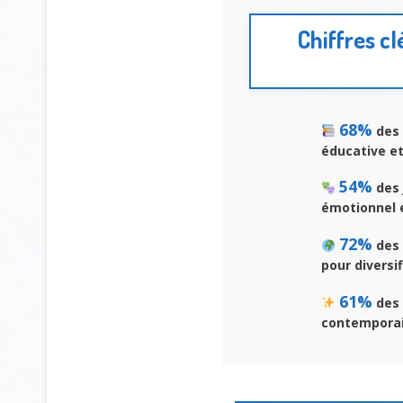
Chiffres c
68%
des 
éducative et
54%
des 
émotionnel e
72%
des 
pour diversif
61%
des 
contemporain