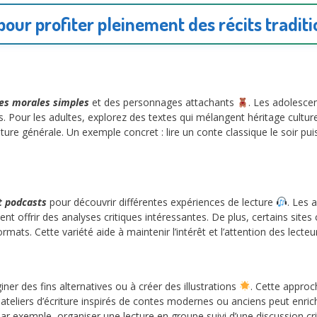
pour profiter pleinement des récits tradi
des morales simples
et des personnages attachants
. Les adolesce
our les adultes, explorez des textes qui mélangent héritage culturel
culture générale. Un exemple concret : lire un conte classique le soir
t podcasts
pour découvrir différentes expériences de lecture
. Les 
ent offrir des analyses critiques intéressantes. De plus, certains s
mats. Cette variété aide à maintenir l’intérêt et l’attention des lecteu
er des fins alternatives ou à créer des illustrations
. Cette approch
 ateliers d’écriture inspirés de contes modernes ou anciens peut enri
. Par exemple, organiser une lecture en groupe suivi d’une discussion cri