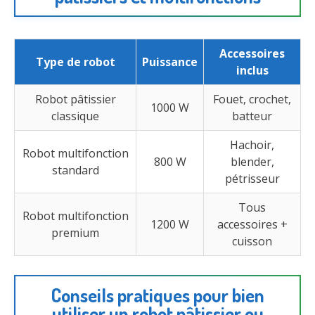
Accessoires
Type de robot
Puissance
inclus
Robot pâtissier
Fouet, crochet,
1000 W
classique
batteur
Hachoir,
Robot multifonction
800 W
blender,
standard
pétrisseur
Tous
Robot multifonction
1200 W
accessoires +
premium
cuisson
Conseils pratiques pour bien
utiliser un robot pâtissier ou