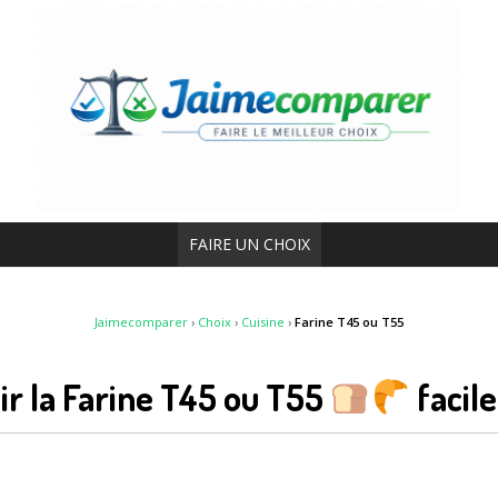
FAIRE UN CHOIX
Jaimecomparer
›
Choix
›
Cuisine
›
Farine T45 ou T55
ir la Farine T45 ou T55
facil