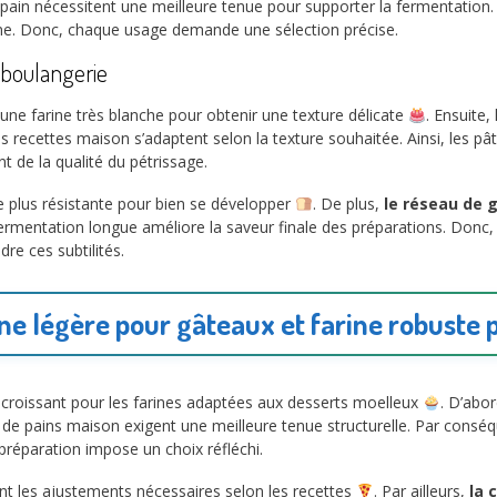
à pain nécessitent une meilleure tenue pour supporter la fermentation.
ène. Donc, chaque usage demande une sélection précise.
t boulangerie
 une farine très blanche pour obtenir une texture délicate
. Ensuite,
es recettes maison s’adaptent selon la texture souhaitée. Ainsi, les pâ
t de la qualité du pétrissage.
 plus résistante pour bien se développer
. De plus,
le réseau de 
 fermentation longue améliore la saveur finale des préparations. Donc, l
e ces subtilités.
ine légère pour gâteaux et farine robuste
 croissant pour les farines adaptées aux desserts moelleux
. D’abor
s de pains maison exigent une meilleure tenue structurelle. Par conséq
 préparation impose un choix réfléchi.
ent les ajustements nécessaires selon les recettes
. Par ailleurs,
la 