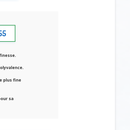
55
 finesse.
polyvalence.
e plus fine
pour sa