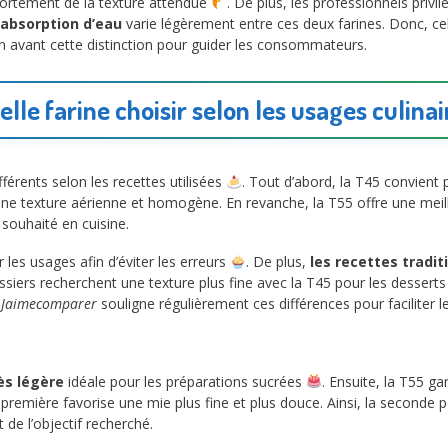
fortement de la texture attendue
. De plus, les professionnels privi
’absorption d’eau
varie légèrement entre ces deux farines. Donc, cela
 avant cette distinction pour guider les consommateurs.
elle farine choisir selon les usages culinai
férents selon les recettes utilisées
. Tout d’abord, la T45 convient
 une texture aérienne et homogène. En revanche, la T55 offre une meill
 souhaité en cuisine.
er les usages afin d’éviter les erreurs
. De plus,
les recettes tradit
issiers recherchent une texture plus fine avec la T45 pour les dessert
,
Jaimecomparer
souligne régulièrement ces différences pour faciliter l
ès légère
idéale pour les préparations sucrées
. Ensuite, la T55 ga
a première favorise une mie plus fine et plus douce. Ainsi, la seconde p
 de l’objectif recherché.