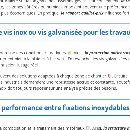
particulière sur la longévité des assemblages
. Par conséquent,
la r
ite, les zones côtières ou humides imposent souvent une préférence po
s plus économiques. En pratique,
le rapport qualité-prix
influence fort
e vis inox ou vis galvanisée pour les trava
igoureuse des conditions climatiques
. Ainsi,
la protection anticorro
èrement bien à la pluie et à l’air salin. En revanche, les vis galvanis
t selon l’usage réel.
souvent des solutions adaptées à chaque zone de chantier
. Ensuite,
ts industriels demandent une robustesse accrue et constante. Toutefo
hoix doit toujours reposer sur une analyse précise des besoins.
 performance entre fixations inoxydables
a composition et le traitement des matériaux
. Ainsi,
la structure 