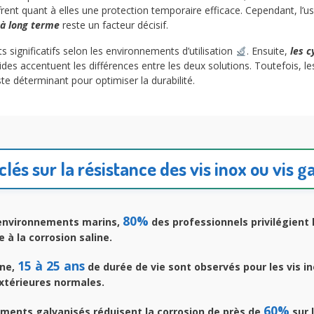
ffrent quant à elles une protection temporaire efficace. Cependant, l’
é à long terme
reste un facteur décisif.
 significatifs selon les environnements d’utilisation
. Ensuite,
les c
s accentuent les différences entre les deux solutions. Toutefois, les 
te déterminant pour optimiser la durabilité.
clés sur la résistance des vis inox ou vis 
80%
environnements marins,
des professionnels privilégient l
 à la corrosion saline.
15 à 25 ans
ne,
de durée de vie sont observés pour les vis i
xtérieures normales.
60%
ements galvanisés réduisent la corrosion de près de
sur 