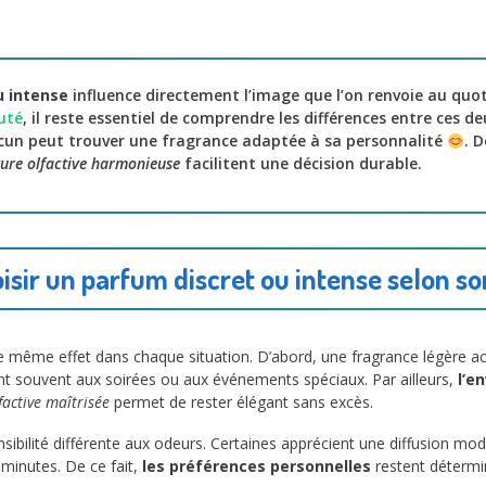
u intense
influence directement l’image que l’on renvoie au quot
uté
, il reste essentiel de comprendre les différences entre ces 
hacun peut trouver une fragrance adaptée à sa personnalité
. 
ture olfactive harmonieuse
facilitent une décision durable.
sir un parfum discret ou intense selon so
le même effet dans chaque situation. D’abord, une fragrance légère a
nt souvent aux soirées ou aux événements spéciaux. Par ailleurs,
l’e
factive maîtrisée
permet de rester élégant sans excès.
ilité différente aux odeurs. Certaines apprécient une diffusion mod
minutes. De ce fait,
les préférences personnelles
restent déterm