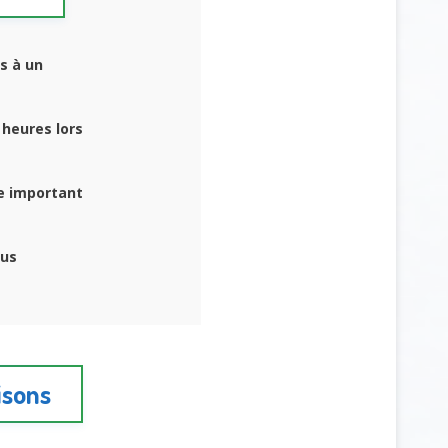
s à un
 heures lors
e important
lus
isons