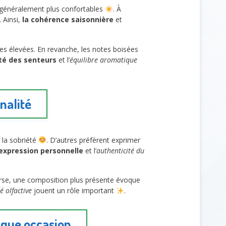
t généralement plus confortables
. À
 Ainsi,
la cohérence saisonnière
et
es élevées. En revanche, les notes boisées
ité des senteurs
et l’
équilibre aromatique
nalité
 la sobriété
. D’autres préfèrent exprimer
’expression personnelle
et l’
authenticité du
verse, une composition plus présente évoque
é olfactive
jouent un rôle important
.
aque occasion