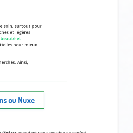
e soin, surtout pour
iches et légères
 beauté et
tielles pour mieux
herchés. Ainsi,
ins ou Nuxe
s légères
apportent une sensation de confort