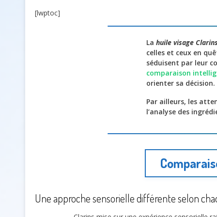
[lwptoc]
La
huile visage Clari
celles et ceux en quê
séduisent par leur 
comparaison intelli
orienter sa décision.
Par ailleurs, les att
l’analyse des ingrédi
Comparaiso
Une approche sensorielle différente selon ch
Clarins mise sur une expérience sensorielle ra