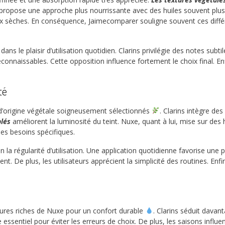
 propose une approche plus nourrissante avec des huiles souvent pl
 sèches. En conséquence, Jaimecomparer souligne souvent ces diffé
ns le plaisir d’utilisation quotidien. Clarins privilégie des notes subt
nnaissables. Cette opposition influence fortement le choix final. Enfi
té
d’origine végétale soigneusement sélectionnés
. Clarins intègre de
blés
améliorent la luminosité du teint. Nuxe, quant à lui, mise sur des
es besoins spécifiques.
on la régularité d’utilisation. Une application quotidienne favorise une 
 De plus, les utilisateurs apprécient la simplicité des routines. Enf
tures riches de Nuxe pour un confort durable
. Clarins séduit davan
 essentiel pour éviter les erreurs de choix. De plus, les saisons influ