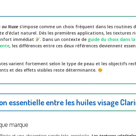
ns ou Nuxe
s’impose comme un choix fréquent dans les routines d
te d’éclat naturel. Dès les premières applications, les textures r
confort immédiat
. Dans un contexte de
guide du choix dans la
gente
, les différences entre ces deux références deviennent essen
entes varient fortement selon le type de peau et les objectifs rec
ents et des effets visibles reste déterminante.
n essentielle entre les huiles visage Clar
aque marque
ffinée et une absorption rapide très appréciée.
Les textures végétale