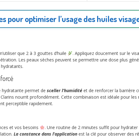
es pour optimiser l’usage des huiles visag
utiliser que 2 à 3 gouttes d’huile
. Appliquez doucement sur le vi
nétration. Les peaux sèches peuvent se permettre une dose plus génére
 hydratants.
nforcé
me hydratante permet de
sceller l’humidité
et de renforcer la barrière
u Clarins nourrit profondément. Cette combinaison est idéale pour les 
ent perceptible rapidement.
rences et vos besoins
. Une routine de 2 minutes suffit pour hydrater 
ulation.
La constance dans l’application
est la clé pour observer des r