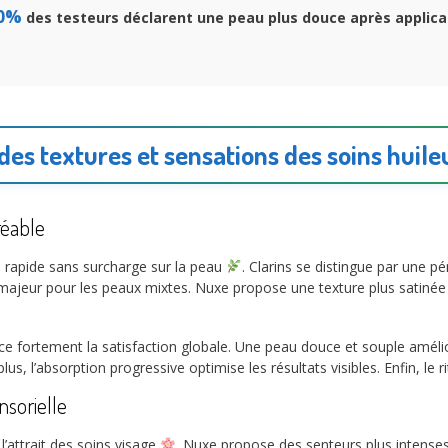
0%
des testeurs déclarent une peau plus douce après applica
des textures et sensations des soins huile
réable
on rapide sans surcharge sur la peau
. Clarins se distingue par une 
ajeur pour les peaux mixtes. Nuxe propose une texture plus satinée e
nce fortement la satisfaction globale. Une peau douce et souple amélior
us, l’absorption progressive optimise les résultats visibles. Enfin, le
nsorielle
’attrait des soins visage
. Nuxe propose des senteurs plus intense