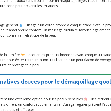
mouvement doux sans frotter. Pour un maquillage léger, l’eau micellai
te zone peut prévenir les irritations.
sage général
. L’usage d’un coton propre à chaque étape évite la pr
 peut améliorer le confort. Un massage circulaire favorise également 
r conserver l’élasticité de la peau.
 de la lumière
. Secouer les produits biphasés avant chaque utilisa
e pour éviter toute irritation. L’utilisation d’un petit flacon de voyage
duits et protègent la peau.
rnatives douces pour le démaquillage quot
ntent une excellente option pour les peaux sensibles
. Elles retiren
rels offrent un confort supplémentaire. L’usage régulier prévient l’app
s rapides et efficaces.