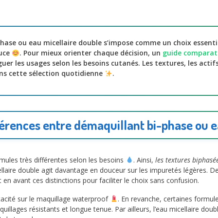
hase ou eau micellaire double s’impose comme un choix essenti
ouce
. Pour mieux orienter chaque décision, un
guide comparati
uer les usages selon les besoins cutanés. Les textures, les actif
ans cette sélection quotidienne
.
érences entre démaquillant bi-phase ou e
mules très différentes selon les besoins
. Ainsi,
les textures biphasé
llaire double agit davantage en douceur sur les impuretés légères. De 
n avant ces distinctions pour faciliter le choix sans confusion.
cacité sur le maquillage waterproof
. En revanche, certaines formule
quillages résistants et longue tenue. Par ailleurs, l’eau micellaire dou