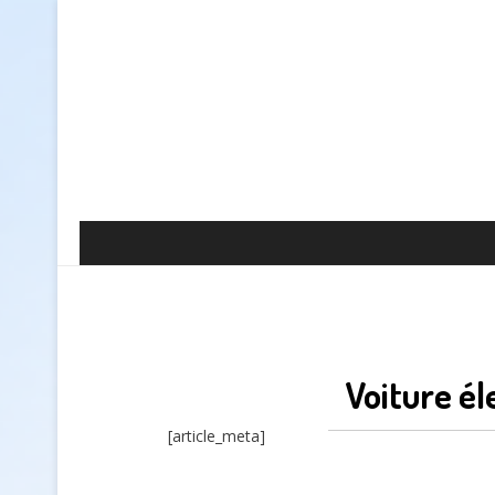
Voiture él
[article_meta]