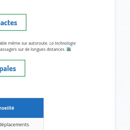
pactes
stable même sur autoroute.
La technologie
s passagers sur de longues distances.
pales
seillé
 déplacements