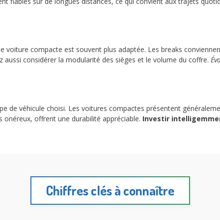
ent fiables sur de longues distances, ce qui convient aux trajets qu
 une voiture compacte est souvent plus adaptée. Les breaks convienne
 aussi considérer la modularité des sièges et le volume du coffre.
Éva
e type de véhicule choisi. Les voitures compactes présentent généralem
s onéreux, offrent une durabilité appréciable.
Investir intelligemme
Chiffres clés à connaître