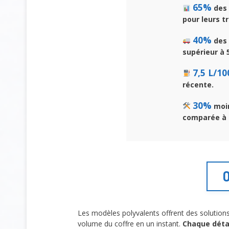
65%
des 
pour leurs t
40%
des 
supérieur à 5
7,5 L/1
récente.
30%
moin
comparée à u
O
Les modèles polyvalents offrent des solution
volume du coffre en un instant.
Chaque déta