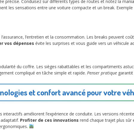
ée précise. Conduisez sur différents types de routes et notez la maniabi
nt les sensations entre une voiture compacte et un break. Exemple : un
s l’assurance, l’entretien et la consommation. Les breaks peuvent coûter
ier vos dépenses
évite les surprises et vous guide vers un véhicule a
ularité du coffre. Les sièges rabattables et les compartiments astuc
rgement compliqué en tâche simple et rapide.
Penser pratique
garantit
nologies et confort avancé pour votre véh
ns interactifs améliorent l’expérience de conduite. Les versions récen
 adaptatif.
Profiter de ces innovations
rend chaque trajet plus sûr
s ergonomiques.