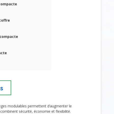
e compacte
coffre
 compacte
acte
ts
sièges modulables permettent d’augmenter le
 combinent sécurité, économie et flexibilité.