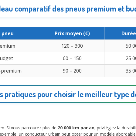
leau comparatif des pneus premium et bu
 pneu
Prix moyen (€)
Durée
remium
120 – 300
50 0
udget
60 – 150
25 0
-premium
90 – 200
35 0
s pratiques pour choisir le meilleur type 
n. Si vous parcourez plus de
20 000 km par an
, privilégiez la durab
exemple, un conducteur urbain peut opter pour un modèle abordable san