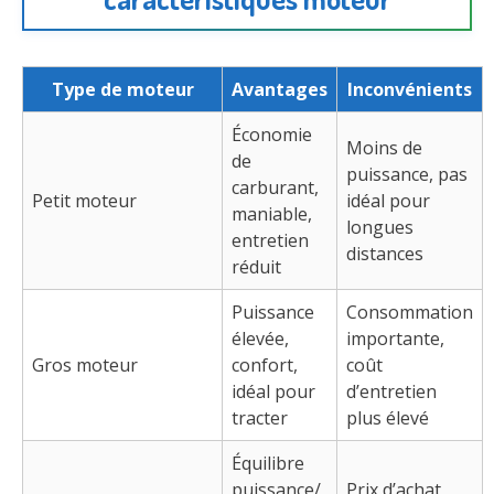
Type de moteur
Avantages
Inconvénients
Économie
Moins de
de
puissance, pas
carburant,
Petit moteur
idéal pour
maniable,
longues
entretien
distances
réduit
Puissance
Consommation
élevée,
importante,
Gros moteur
confort,
coût
idéal pour
d’entretien
tracter
plus élevé
Équilibre
puissance/
Prix d’achat