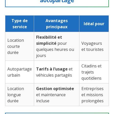
Type de
Avantages
Idéal pour
service
principaux
Flexibilité et
Location
simplicité
pour
Voyageurs
courte
quelques heures ou
et touristes
durée
jours
Citadins et
Autopartage
Tarifs à l’usage
et
trajets
urbain
véhicules partagés
quotidiens
Location
Gestion optimisée
Entreprises
longue
et maintenance
et missions
durée
incluse
prolongées