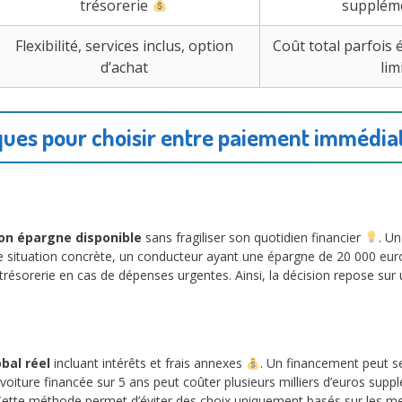
trésorerie
supplém
Flexibilité, services inclus, option
Coût total parfois
d’achat
lim
ques pour choisir entre paiement immédiat
on épargne disponible
sans fragiliser son quotidien financier
. U
 situation concrète, un conducteur ayant une épargne de 20 000 euro
e trésorerie en cas de dépenses urgentes. Ainsi, la décision repose sur
bal réel
incluant intérêts et frais annexes
. Un financement peut s
voiture financée sur 5 ans peut coûter plusieurs milliers d’euros sup
al. Cette méthode permet d’éviter des choix uniquement basés sur les me