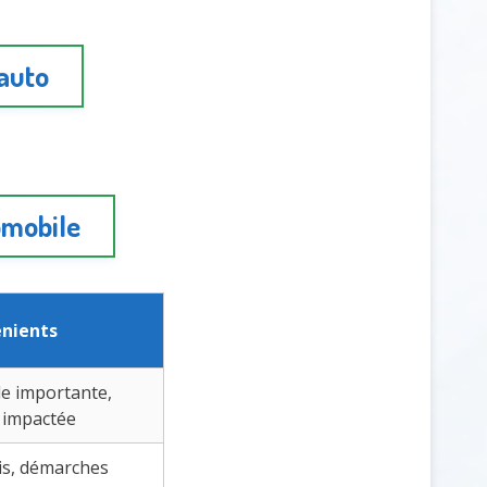
 auto
omobile
énients
le importante,
 impactée
ais, démarches