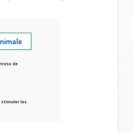
animale
stress de
stimuler les