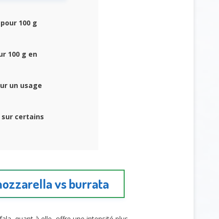
pour 100 g
r 100 g en
our un usage
sur certains
mozzarella vs burrata
ala, quant à elle, offre une intensité plus