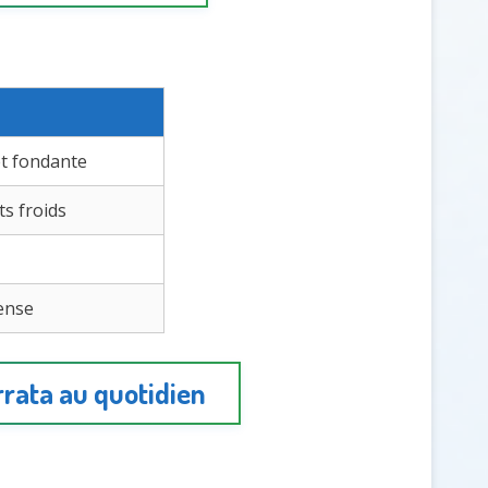
t fondante
ats froids
tense
rrata au quotidien