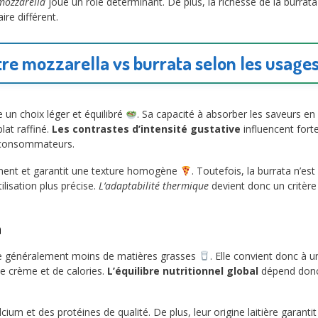
 mozzarella
joue un rôle déterminant. De plus, la richesse de la burra
re différent.
tre mozzarella vs burrata selon les usages
e un choix léger et équilibré
. Sa capacité à absorber les saveurs en 
lat raffiné.
Les contrastes d’intensité gustative
influencent fort
s consommateurs.
ément et garantit une texture homogène
. Toutefois, la burrata n’es
ilisation plus précise.
L’adaptabilité thermique
devient donc un critèr
a
ente généralement moins de matières grasses
. Elle convient donc à u
e crème et de calories.
L’équilibre nutritionnel global
dépend donc d
um et des protéines de qualité. De plus, leur origine laitière garantit