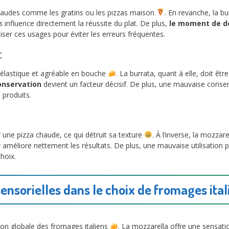
haudes comme les gratins ou les pizzas maison
. En revanche, la bu
s
influence directement la réussite du plat. De plus,
le moment de d
iser ces usages pour éviter les erreurs fréquentes.
t
s élastique et agréable en bouche
. La burrata, quant à elle, doit 
onservation
devient un facteur décisif. De plus, une mauvaise conserv
produits.
une pizza chaude, ce qui détruit sa texture
. À l’inverse, la mozzar
e
améliore nettement les résultats. De plus, une mauvaise utilisation 
hoix.
sensorielles dans le choix de fromages ita
ion globale des fromages italiens
. La mozzarella offre une sensati