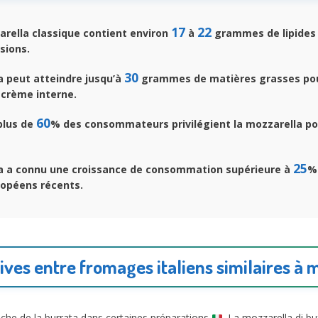
17
22
rella classique contient environ
à
grammes de lipides 
sions.
30
a peut atteindre jusqu’à
grammes de matières grasses pou
 crème interne.
60
 plus de
% des consommateurs privilégient la mozzarella p
25
a a connu une croissance de consommation supérieure à
% 
opéens récents.
ives entre fromages italiens similaires à 
roche de la burrata dans certaines préparations
. La mozzarella di buf