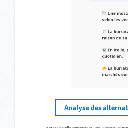
Une mozza
selon les ver
La burrat
raison de sa
En Italie,
quotidien.
La burrat
marchés eur
Analyse des alternat
La stracciatella représente une alternative p